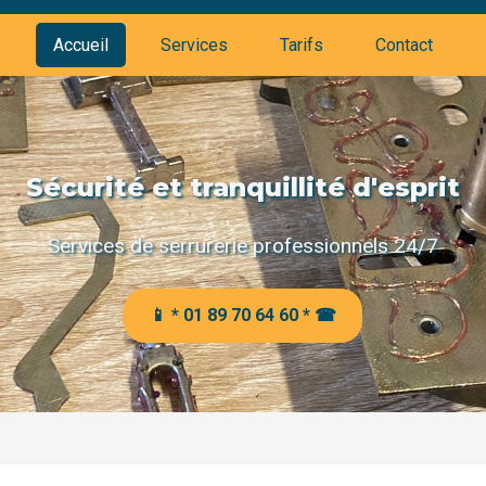
Accueil
Services
Tarifs
Contact
Sécurité et tranquillité d'esprit
Services de serrurerie professionnels 24/7
📱 * 01 89 70 64 60 * ☎